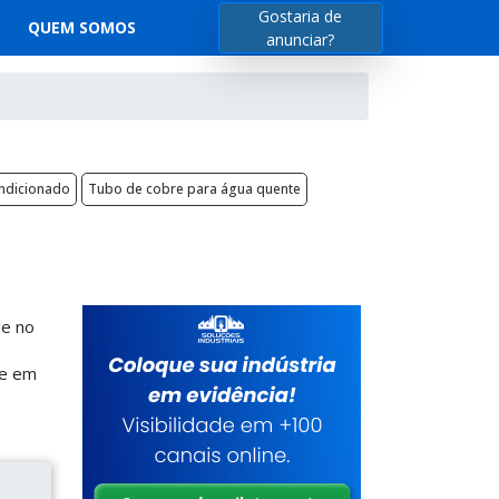
Gostaria de
QUEM SOMOS
anunciar?
ndicionado
Tubo de cobre para água quente
de no
ue em