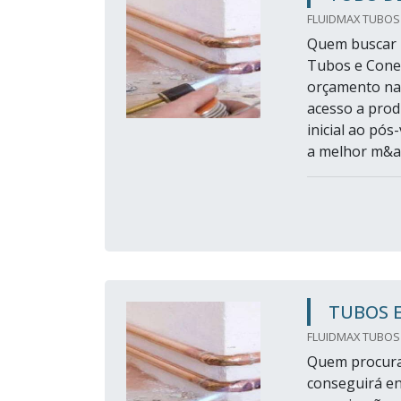
FLUIDMAX TUBOS
Quem buscar p
Tubos e Conex
orçamento na 
acesso a prod
inicial ao pó
a melhor m&ati
TUBOS 
FLUIDMAX TUBOS
Quem procura
conseguirá en