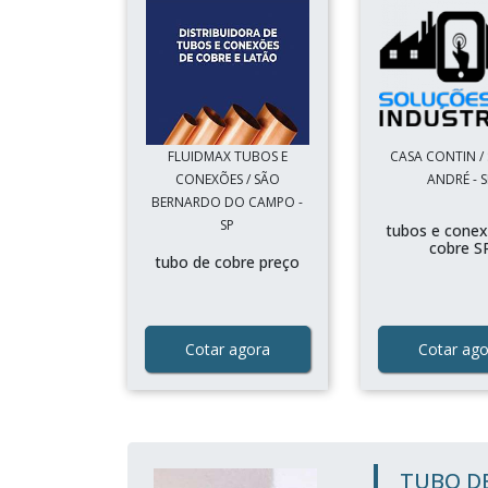
FLUIDMAX TUBOS E
CASA CONTIN /
CONEXÕES / SÃO
ANDRÉ - S
BERNARDO DO CAMPO -
SP
tubos e cone
cobre S
tubo de cobre preço
Cotar agora
Cotar ago
TUBO D