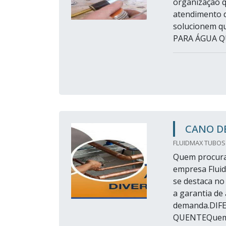
organização q
atendimento d
solucionem 
PARA ÁGUA QU
CANO D
FLUIDMAX TUBOS
Quem procurar
empresa Flui
se destaca no
a garantia de
demanda.DIF
QUENTEQuem p