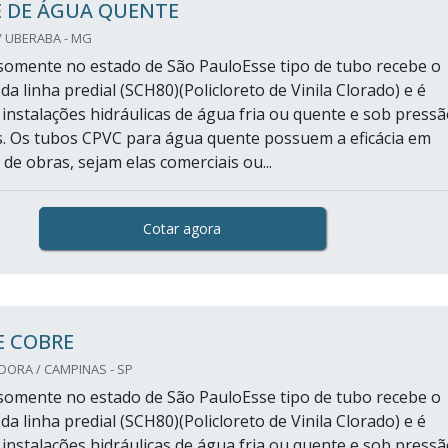
 DE ÁGUA QUENTE
/ UBERABA - MG
omente no estado de São PauloEsse tipo de tubo recebe o
a linha predial (SCH80)(Policloreto de Vinila Clorado) e é
 instalações hidráulicas de água fria ou quente e sob press
s. Os tubos CPVC para água quente possuem a eficácia em
 de obras, sejam elas comerciais ou...
Cotar agora
E COBRE
DORA / CAMPINAS - SP
omente no estado de São PauloEsse tipo de tubo recebe o
a linha predial (SCH80)(Policloreto de Vinila Clorado) e é
 instalações hidráulicas de água fria ou quente e sob press