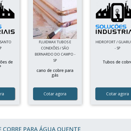
 SANTO
FLUIDMAX TUBOS E
HIDROFORT / GUAR
P
CONEXÕES / SÃO
- SP
BERNARDO DO CAMPO -
SP
xões de
Tubos de cobr
P
cano de cobre para
gás
ra
Cotar agora
Cotar agora
E COBRE PARA ÁGUA QUENTE