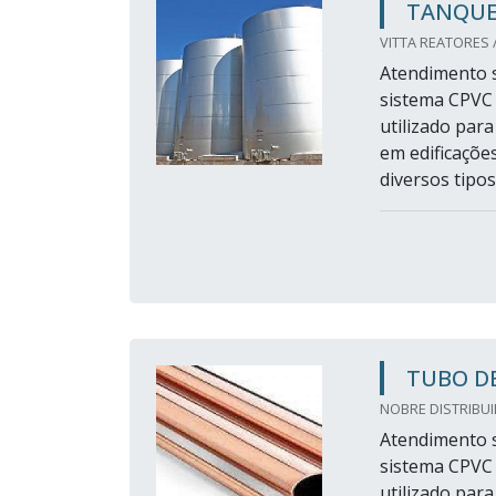
TANQUE
VITTA REATORES 
Atendimento s
sistema CPVC d
utilizado para
em edificaçõe
diversos tipos
TUBO D
NOBRE DISTRIBUI
Atendimento s
sistema CPVC d
utilizado para