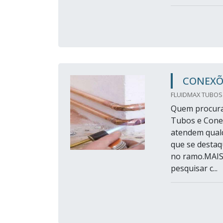
CONEXÕ
FLUIDMAX TUBOS
Quem procurar
Tubos e Conex
atendem qualq
que se destaq
no ramo.MAI
pesquisar c...