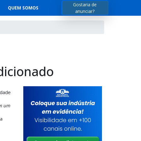
Gostaria de
QUEM SOMOS
anunciar?
dicionado
idade
m um
 a