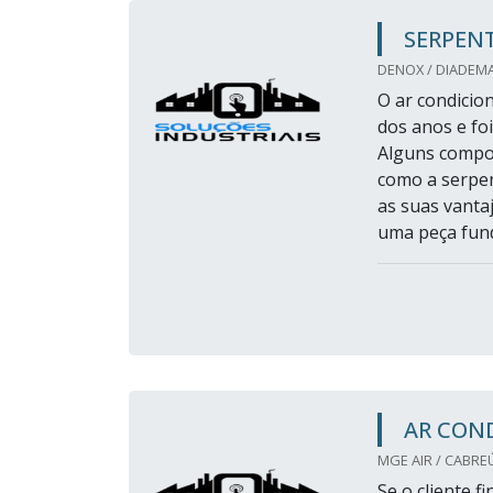
SERPEN
DENOX / DIADEMA
O ar condicio
dos anos e fo
Alguns compo
como a serpen
as suas vanta
uma peça fund
AR CON
MGE AIR / CABREÚ
Se o cliente f