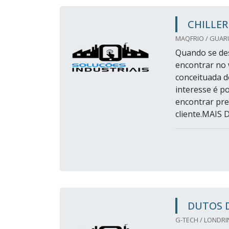
CHILLE
MAQFRIO / GUAR
Quando se des
encontrar no
conceituada d
interesse é p
encontrar pre
cliente.MAIS 
DUTOS 
G-TECH / LONDRIN