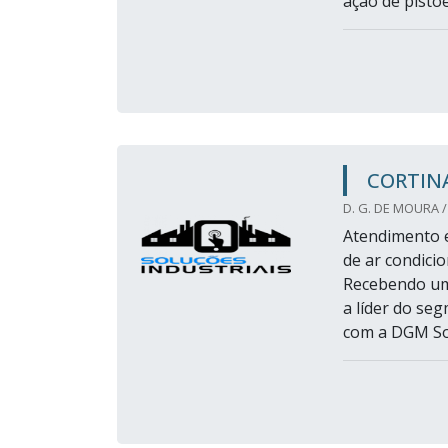
ação de pistões
CORTIN
D. G. DE MOURA /
Atendimento e
de ar condici
Recebendo uma
a líder do se
com a DGM Sol