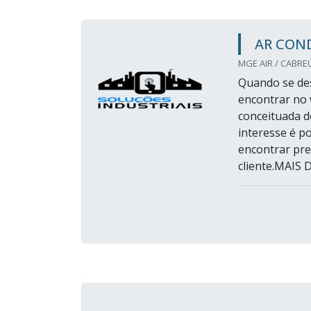
AR CON
MGE AIR / CABREÚ
Quando se des
encontrar no
conceituada d
interesse é p
encontrar pre
cliente.MAIS 