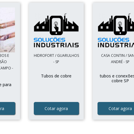
BOS E
HIDROFORT / GUARULHOS
CASA CONTIN / SA
 SÃO
- SP
ANDRÉ - SP
CAMPO -
Tubos de cobre
tubos e conexõe
cobre SP
e para
ra
Cotar agora
Cotar agora