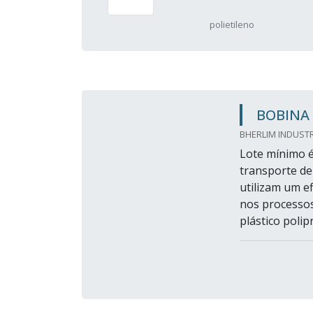
polietileno
BOBINA 
BHERLIM INDUSTR
Lote mínimo é
transporte de
utilizam um e
nos processo
plástico polip