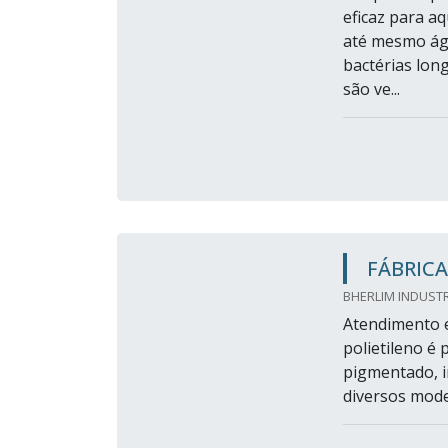
eficaz para a
até mesmo águ
bactérias lon
são ve...
FÁBRICA
BHERLIM INDUSTR
Atendimento e
polietileno é
pigmentado, i
diversos mode