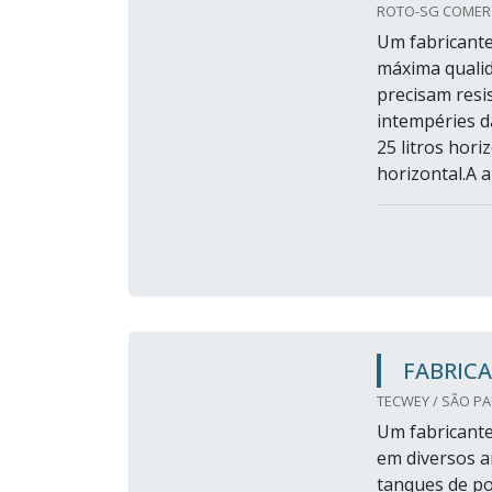
ROTO-SG COMERC
Um fabricante
máxima quali
precisam resi
intempéries d
25 litros horiz
horizontal.A a
FABRICA
TECWEY / SÃO PA
Um fabricante
em diversos a
tanques de po