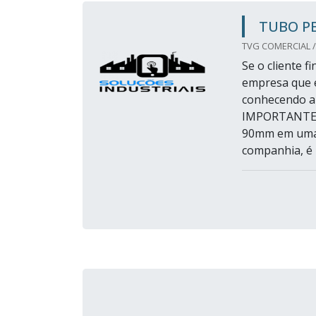
TUBO P
TVG COMERCIAL /
Se o cliente 
empresa que é
conhecendo a
IMPORTANTES
90mm em uma 
companhia, é 