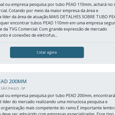
final ou empresa pesquisa por tubo PEAD 110mm, achará no s
ial. Cotando por meio da maior empresa da área e
a líder da área de atuação.MAIS DETALHES SOBRE TUBO PE
uer encontrar tubos PEAD 110mm em uma empresa segur
te da TVG Comercial. Com grande expressão de mercado
nto é conexões de eletrofus...
Cotar agora
EAD 200MM
 SÃO PAULO - SP
final ou empresa pesquisa por tubo PEAD 200mm, encontrará
 líder do mercado realizando uma minuciosa pesquisa e
 organização mais competente do ramo.É importante lembr
 deve ser adquirido com empresas especializadas. Esse tipo