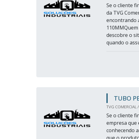
Se o cliente 
da TVG Comerc
encontrando 
110MMQuem q
descobre o si
quando o assu
TUBO P
TVG COMERCIAL /
Se o cliente 
empresa que é
conhecendo a
que o produto