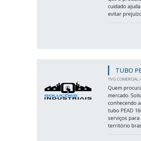
cuidado ajuda 
evitar prejuíz
TUBO P
TVG COMERCIAL /
Quem procura
mercado. Sol
conhecendo a
tubo PEAD 16
serviços para
território brasi