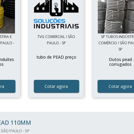
STRIA E
TVG COMERCIAL / SÃO
SP TUBOS INDÚSTRI
 PAULO -
PAULO - SP
COMÉRCIO / SÃO PA
SP
tubo de PEAD preço
onduítes
Dutos pead
os
corrugados
ra
Cotar agora
Cotar agora
EAD 110MM
 SÃO PAULO - SP