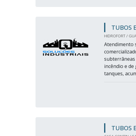
TUBOS 
HIDROFORT / GU
Atendimento 
comercializad
subterrâneas 
incêndio e de
tanques, acum
TUBOS 