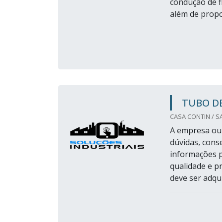
condução de f
além de propor
TUBO DE
CASA CONTIN / S
A empresa ou 
dúvidas, cons
informações p
qualidade e p
deve ser adqui