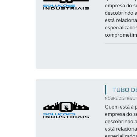
empresa do s
descobrindo a
está relacion
especializado
comprometimen
TUBO D
NOBRE DISTRIBUI
Quem está à p
empresa do s
descobrindo a
está relacion
especializado