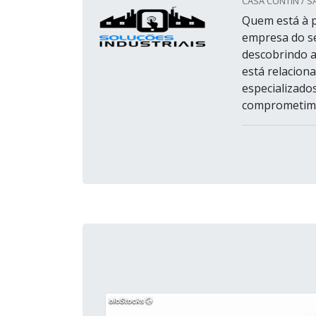
CASA CONTIN / S
Quem está à p
empresa do s
descobrindo a
está relacion
especializado
comprometimen