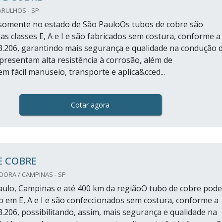
ARULHOS - SP
somente no estado de São PauloOs tubos de cobre são
nas classes E, A e I e são fabricados sem costura, conforme a
206, garantindo mais segurança e qualidade na condução 
apresentam alta resistência à corrosão, além de
m fácil manuseio, transporte e aplica&cced...
Cotar agora
E COBRE
DORA / CAMPINAS - SP
ulo, Campinas e até 400 km da regiãoO tubo de cobre pode
do em E, A e I e são confeccionados sem costura, conforme a
206, possibilitando, assim, mais segurança e qualidade na