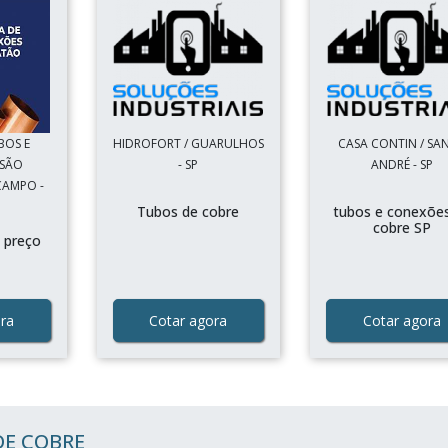
BOS E
HIDROFORT / GUARULHOS
CASA CONTIN / SA
 SÃO
- SP
ANDRÉ - SP
CAMPO -
Tubos de cobre
tubos e conexõe
cobre SP
 preço
ra
Cotar agora
Cotar agora
DE COBRE