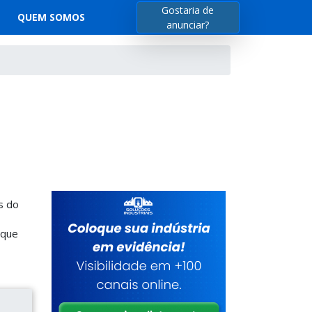
Gostaria de
QUEM SOMOS
anunciar?
s do
ique