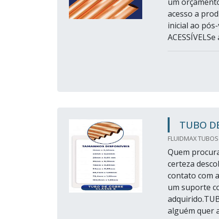
um orçamento 
acesso a prod
inicial ao p
ACESSÍVELSe a
TUBO DE
FLUIDMAX TUBOS
Quem procura 
certeza desco
contato com a
um suporte co
adquirido.TU
alguém quer ac