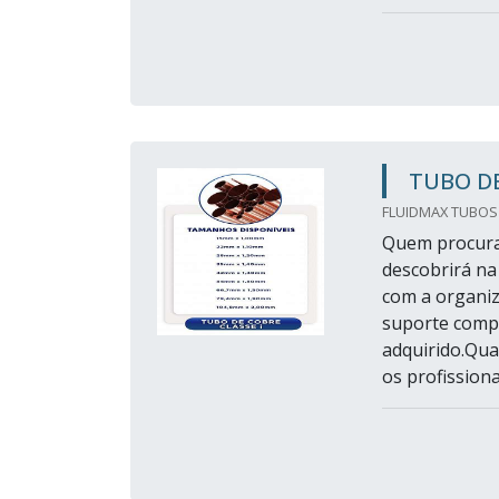
TUBO DE
FLUIDMAX TUBOS
Quem procura 
descobrirá na
com a organiz
suporte compl
adquirido.Qua
os profissionai