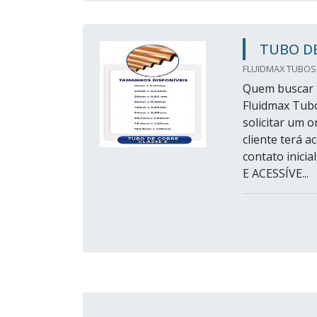
TUBO DE
FLUIDMAX TUBOS
Quem buscar p
Fluidmax Tub
solicitar um 
cliente terá 
contato inic
E ACESSÍVE...