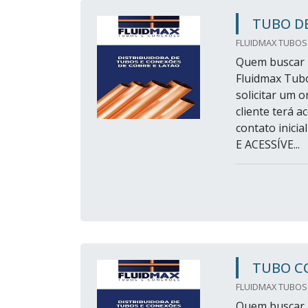
TUBO DE
FLUIDMAX TUBOS
Quem buscar p
Fluidmax Tub
solicitar um 
cliente terá 
contato inic
E ACESSÍVE...
TUBO C
FLUIDMAX TUBOS
Quem buscar p