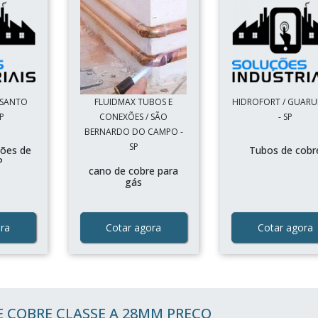
 SANTO
FLUIDMAX TUBOS E
HIDROFORT / GUAR
P
CONEXÕES / SÃO
- SP
BERNARDO DO CAMPO -
SP
xões de
Tubos de cobr
P
cano de cobre para
gás
ra
Cotar agora
Cotar agora
 COBRE CLASSE A 28MM PREÇO