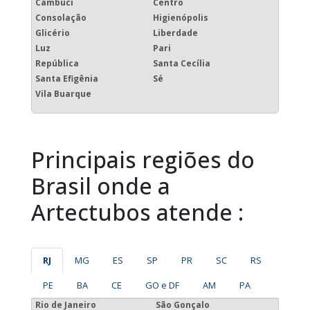
Cambuci
Centro
Consolação
Higienópolis
Glicério
Liberdade
Luz
Pari
República
Santa Cecília
Santa Efigênia
Sé
Vila Buarque
Principais regiões do
Brasil onde a
Artectubos atende :
RJ
MG
ES
SP
PR
SC
RS
PE
BA
CE
GO e DF
AM
PA
Rio de Janeiro
São Gonçalo