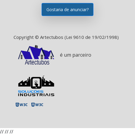
Gostaria de anunciar?
Copyright © Artectubos (Lei 9610 de 19/02/1998)
é um parceiro
W3C
W3C
//
//
//