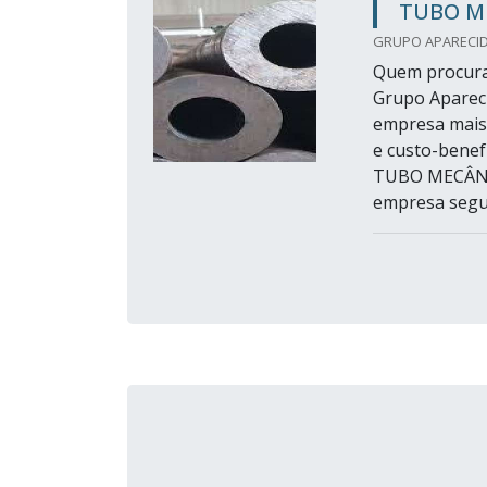
TUBO M
GRUPO APARECID
Quem procura
Grupo Apareci
empresa mais
e custo-benef
TUBO MECÂNIC
empresa segu.