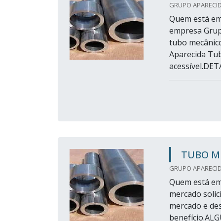
GRUPO APARECID
Quem está em 
empresa Grup
tubo mecânico
Aparecida Tu
acessível.DE
TUBO M
GRUPO APARECID
Quem está em 
mercado soli
mercado e des
benefício.A