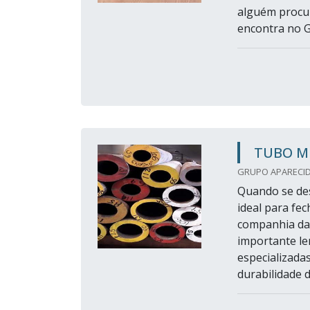
alguém procu
encontra no G
TUBO M
GRUPO APARECID
Quando se des
ideal para fe
companhia da 
importante le
especializadas
durabilidade d