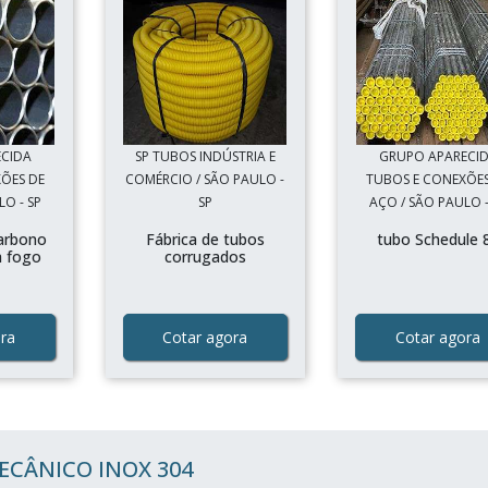
ECIDA
SP TUBOS INDÚSTRIA E
GRUPO APARECI
ÕES DE
COMÉRCIO / SÃO PAULO -
TUBOS E CONEXÕES
O - SP
SP
AÇO / SÃO PAULO -
arbono
Fábrica de tubos
tubo Schedule 
a fogo
corrugados
ra
Cotar agora
Cotar agora
ECÂNICO INOX 304