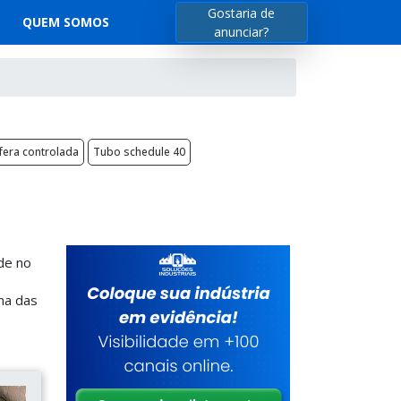
Gostaria de
QUEM SOMOS
anunciar?
fera controlada
Tubo schedule 40
ade no
ma das