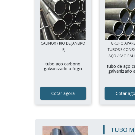
CALINOX / RIO DE JANEIRO
GRUPO APAR
- RJ
TUBOS E CONEX
AÇO / SÃO PAUL
tubo aço carbono
tubo de aço c
galvanizado a fogo
galvanizado 
Cotar agora
Cotar ago
TUBO M