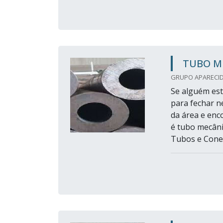
TUBO M
GRUPO APARECID
Se alguém est
para fechar 
da área e enc
é tubo mecâni
Tubos e Conex