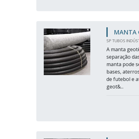
MANTA 
SP TUBOS INDÚST
A manta geotê
separação das 
manta pode se
bases, aterros
de futebol e 
geot&...