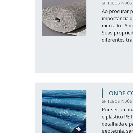
SP TUBOS INDÚST
Ao procurar p
importância q
mercado. A ma
Suas propried
diferentes tr
ONDE C
SP TUBOS INDÚST
Por ser um mat
e plástico PE
detalhada e p
geotecnia, sa