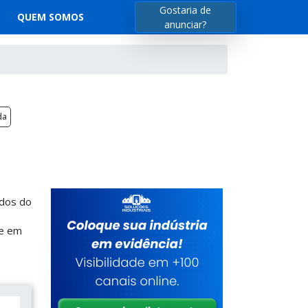
Gostaria de
QUEM SOMOS
anunciar?
da
ados do
ue em