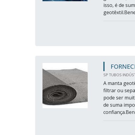
isso, é de su
geotêxtil.Benef
FORNEC
SP TUBOS INDÚST
A manta geotê
filtrar ou se
pode ser muit
de suma impor
confiança.Ben