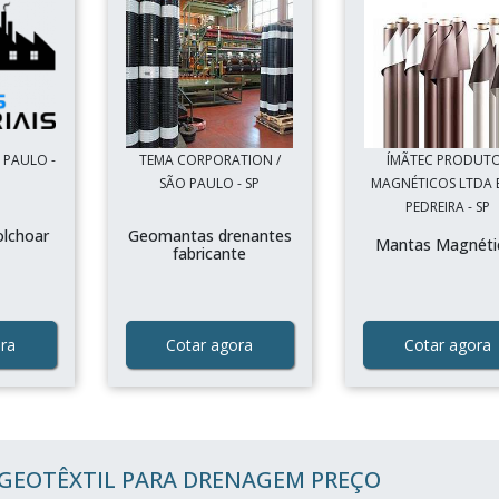
 PAULO -
TEMA CORPORATION /
ÍMÃTEC PRODUT
SÃO PAULO - SP
MAGNÉTICOS LTDA E
PEDREIRA - SP
olchoar
Geomantas drenantes
Mantas Magnéti
fabricante
ra
Cotar agora
Cotar agora
GEOTÊXTIL PARA DRENAGEM PREÇO